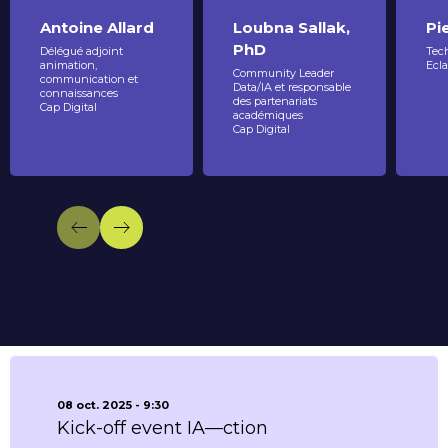
Antoine Allard
Loubna Sallak,
Pi
PhD
Délégué adjoint
Tech
animation,
Ecla
Community Leader
communication et
Data/IA et responsable
connaissances
des partenariats
Cap Digital
académiques
Cap Digital
08 oct. 2025 - 9:30
Kick-off event IA—ction